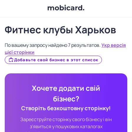
Фитнес клубы Харьков
По вашему запросу найдено 7 результатов.
Укр версія
цієї сторінки
Добавьте свой бизнес в этот список
Хочете додати свій
бізнес?
Створіть безкоштовну сторінку!
Зареєструйте сторінку свого бізнесу і він
з'явиться у пошукових каталогах