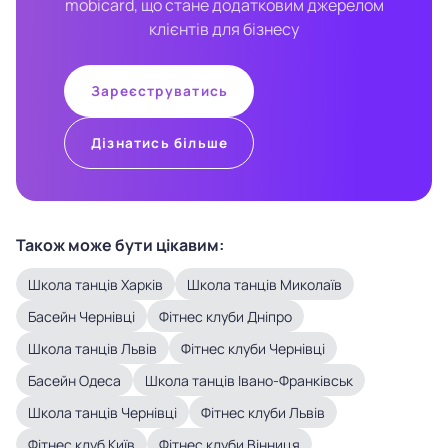
mobicard, що стане додатковим джерелом
клієнтів для бізнесу
Зареєструватись
Дізнатись більше
Також може бути цікавим:
Школа танців Харків
Школа танців Миколаїв
Басейн Чернівці
Фітнес клуби Дніпро
Школа танців Львів
Фітнес клуби Чернівці
Басейн Одеса
Школа танців Івано-Франківськ
Школа танців Чернівці
Фітнес клуби Львів
Фітнес клуб Київ
Фітнес клуби Вінниця