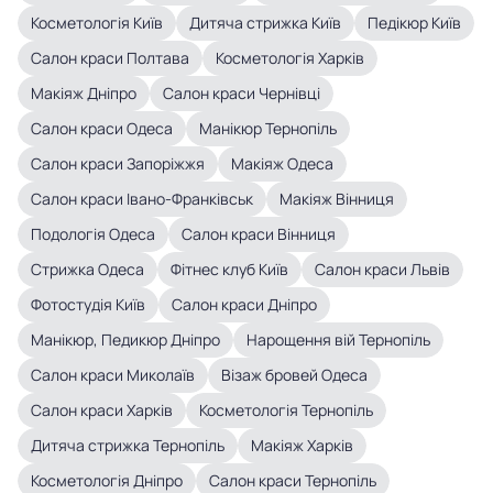
Косметологія Київ
Дитяча стрижка Київ
Педікюр Київ
Салон краси Полтава
Косметологія Харків
Макіяж Дніпро
Салон краси Чернівці
Салон краси Одеса
Манікюр Тернопіль
Салон краси Запоріжжя
Макіяж Одеса
Салон краси Івано-Франківськ
Макіяж Вінниця
Подологія Одеса
Салон краси Вінниця
Стрижка Одеса
Фітнес клуб Київ
Cалон краси Львів
Фотостудія Київ
Салон краси Дніпро
Манікюр, Педикюр Дніпро
Нарощення вій Тернопіль
Салон краси Миколаїв
Візаж бровей Одеса
Салон краси Харків
Косметологія Тернопіль
Дитяча стрижка Тернопіль
Макіяж Харків
Косметологія Дніпро
Салон краси Тернопіль