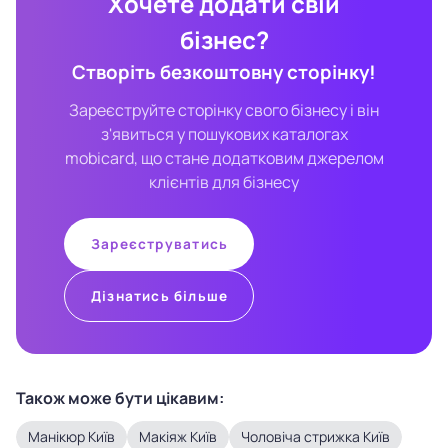
Хочете додати свій
бізнес?
Створіть безкоштовну сторінку!
Зареєструйте сторінку свого бізнесу і він
з'явиться у пошукових каталогах
mobicard, що стане додатковим джерелом
клієнтів для бізнесу
Зареєструватись
Дізнатись більше
Також може бути цікавим:
Манікюр Київ
Макіяж Київ
Чоловіча стрижка Київ