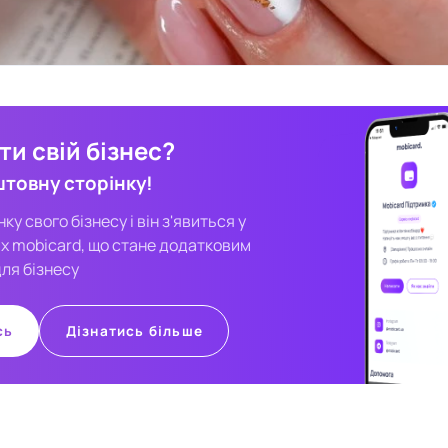
и свій бізнес?
штовну сторінку!
у свого бізнесу і він з'явиться у
х mobicard, що стане додатковим
ля бізнесу
сь
Дізнатись більше