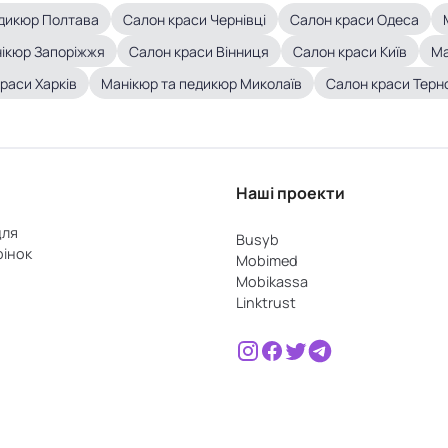
едикюр Полтава
Салон краси Чернівці
Салон краси Одеса
ікюр Запоріжжя
Салон краси Вінниця
Салон краси Київ
Ма
раси Харків
Манікюр та педикюр Миколаїв
Салон краси Терн
Наші проекти
для
Busyb
рінок
Mobimed
Mobikassa
Linktrust