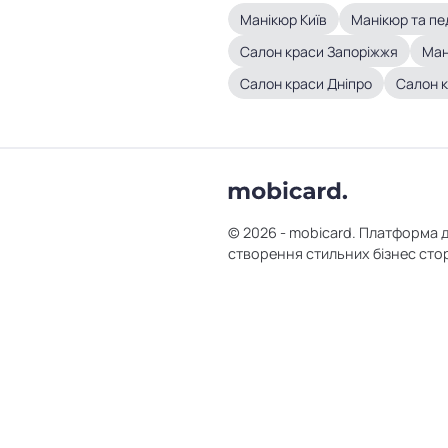
Манікюр Київ
Манікюр та п
Салон краси Запоріжжя
Ман
Салон краси Дніпро
Салон к
© 2026 - mobicard. Платформа 
створення стильних бізнес сто