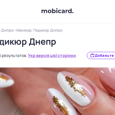
 Дніпро
Манікюр, Педикюр Дніпро
дикюр Днепр
5 результатов.
Укр версія цієї сторінки
Добавьте 