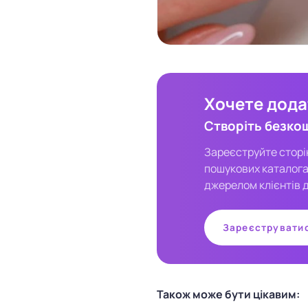
Хочете додат
Створіть безко
Зареєструйте сторінк
пошукових каталога
джерелом клієнтів д
Зареєструвати
Також може бути цікавим: