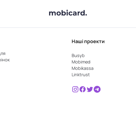
Наші проекти
для
Busyb
рінок
Mobimed
Mobikassa
Linktrust