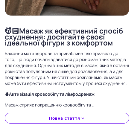
💆🏻Масаж як ефективний спосіб
схуднення: досягайте своєї
ідеальної фігури з комфортом
Бажання мати здорове та привабливе тіло призвело до
того, що люди почали вдаватися до різноманітних методів
для схуднення. Одним з цих методів є масаж, який в останні
роки став популярним не лише для розслаблення, а й для
покращення фігури. У цій статті ми розглянемо, як масаж
може бути ефективним інструментом у процесі схуднення.
🩸Активізація кровообігу та лімфодренаж
Масаж сприяє покращенню кровообігу та …
Повна стаття