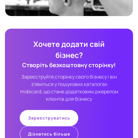
Хочете додати свій
бізнес?
Створіть безкоштовну сторінку!
Зареєструйте сторінку свого бізнесу і він
з'явиться у пошукових каталогах
mobicard, що стане додатковим джерелом
клієнтів для бізнесу
Зареєструватись
Дізнатись більше