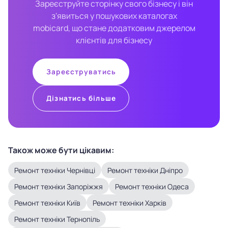
Зареєструйте сторінку свого бізнесу і він
з'явиться у пошукових каталогах
mobicard, що стане додатковим джерелом
клієнтів для бізнесу
Зареєструватись
Дізнатись більше
Також може бути цікавим:
Ремонт техніки Чернівці
Ремонт техніки Дніпро
Ремонт техніки Запоріжжя
Ремонт техніки Одеса
Ремонт техніки Київ
Ремонт техніки Харків
Ремонт техніки Тернопіль