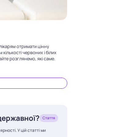
 лікарям отримати цінну
 кількості червоних і білих
айте розглянемо, які саме.
 державної?
Стаття
рності. У цій статті ми