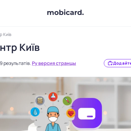
р Київ
нтр Київ
9 результатів.
Ру версия странцы
Додайте