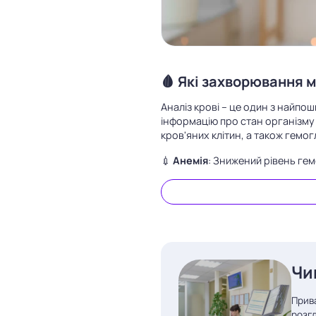
🩸 Які захворювання 
Аналіз крові – це один з найпо
інформацію про стан організму 
кров'яних клітин, а також гемо
💉
Анемія
: Знижений рівень гем
Чи
Прива
розгл