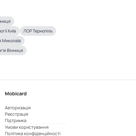
нниця
гії Київ
ЛОР Тернопіль
я Миколаїв
ргія Вінниця
Mobicard
Авторизація
Реєстрація
Підтримка
Умови користування
Політика конфіденційності