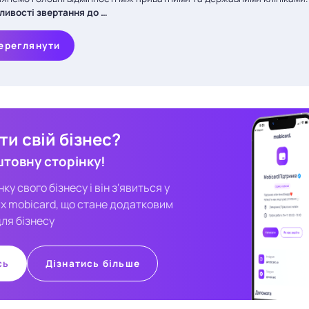
ливості звертання до …
ереглянути
и свій бізнес?
штовну сторінку!
у свого бізнесу і він з'явиться у
х mobicard, що стане додатковим
ля бізнесу
сь
Дізнатись більше