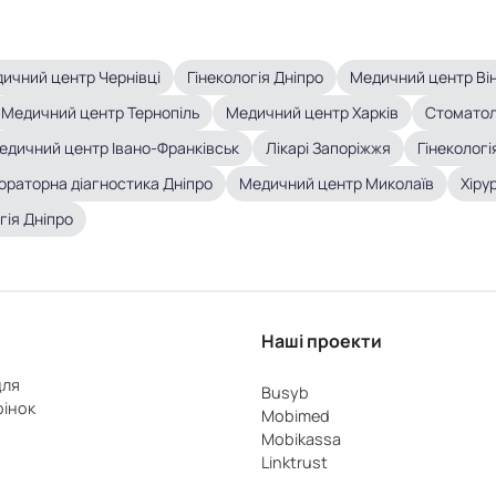
ичний центр Чернівці
Гінекологія Дніпро
Медичний центр Ві
Медичний центр Тернопіль
Медичний центр Харків
Стоматоло
едичний центр Івано-Франківськ
Лікарі Запоріжжя
Гінекологі
ораторна діагностика Дніпро
Медичний центр Миколаїв
Хіру
гія Дніпро
Наші проекти
для
Busyb
рінок
Mobimed
Mobikassa
Linktrust