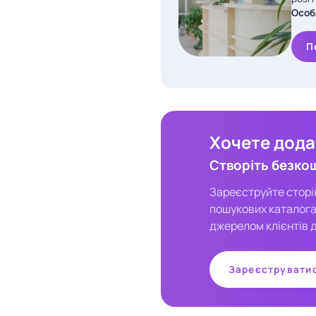
Особ
П
Хочете додат
Створіть безко
Зареєструйте сторінк
пошукових каталога
джерелом клієнтів д
Зареєструвати