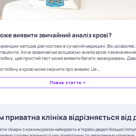
може виявити звичайний аналіз крові?
ширеніших методів діагностики в сучасній медицині. Він дозволяє
пацієнта. Хоча зазвичай ми асоціюємо аналіз крові з визначенням
глобіну, цей простий тест може виявити багато захворювань. Дав
оглобіну в крові може свідчити про анемію. Ця …
Повна стаття
м приватна клініка відрізняється від
тні лікарні з кожним роком набирають в Україні дедалі більшої популя
янемо головні відмінності між приватними та державними клініками.