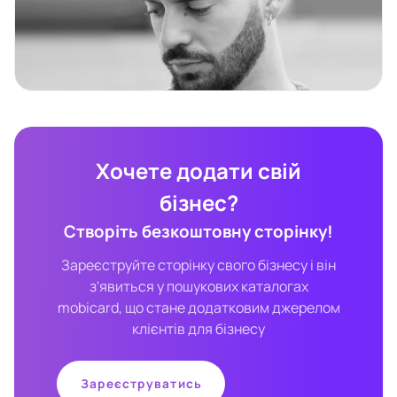
Хочете додати свій
бізнес?
Створіть безкоштовну сторінку!
Зареєструйте сторінку свого бізнесу і він
з'явиться у пошукових каталогах
mobicard, що стане додатковим джерелом
клієнтів для бізнесу
Зареєструватись