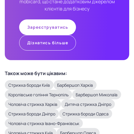
mobicard, що стане додатковим джерелом
клієнтів для бізнесу
Зареєструватись
Дізнатись більше
Також може бути цікавим:
Стрижка бороди Київ
Барбершоп Харків
Королівське гоління Тернопіль
Барбершоп Миколаїв
Чоловіча стрижка Харків
Дитяча стрижка Дніпро
Стрижка бороди Дніпро
Стрижка бороди Одеса
Чоловіча стрижка Івано-Франківськ
Чоловіча стрижка Київ
Барбершоп Одеса