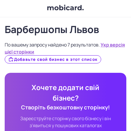
Барбершопы Львов
По вашему запросу найдено 7 результатов.
Укр версія
цієї сторінки
Добавьте свой бизнес в этот список
Хочете додати свій
бізнес?
Створіть безкоштовну сторінку!
Зареєструйте сторінку свого бізнесу і він
з'явиться у пошукових каталогах