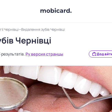
ії Чернівці
Видалення зубів Чернівці
бів Чернівці
 результатів.
Ру версия странцы
Додайте