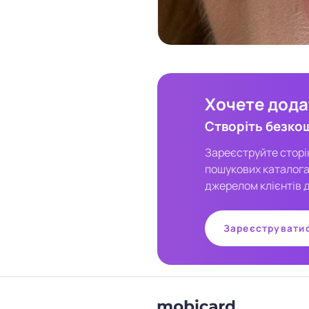
Хочете додат
Створіть безко
Зареєструйте сторінк
пошукових каталога
джерелом клієнтів д
Зареєструвати