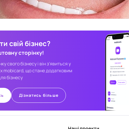
и свій бізнес?
штовну сторінку!
у свого бізнесу і він з'явиться у
х mobicard, що стане додатковим
ля бізнесу
сь
Дізнатись більше
Наші проекти