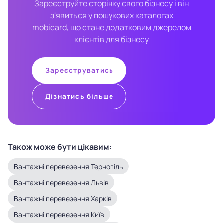
Зареєструйте сторінку свого бізнесу і він
з'явиться у пошукових каталогах
mobicard, що стане додатковим джерелом
клієнтів для бізнесу
Зареєструватись
Дізнатись більше
Також може бути цікавим:
Вантажні перевезення Тернопіль
Вантажні перевезення Львів
Вантажні перевезення Харків
Вантажні перевезення Київ