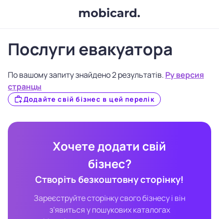
Послуги евакуатора
По вашому запиту знайдено 2 результатів.
Ру версия
странцы
Додайте свій бізнес в цей перелік
Хочете додати свій
бізнес?
Створіть безкоштовну сторінку!
Зареєструйте сторінку свого бізнесу і він
з'явиться у пошукових каталогах