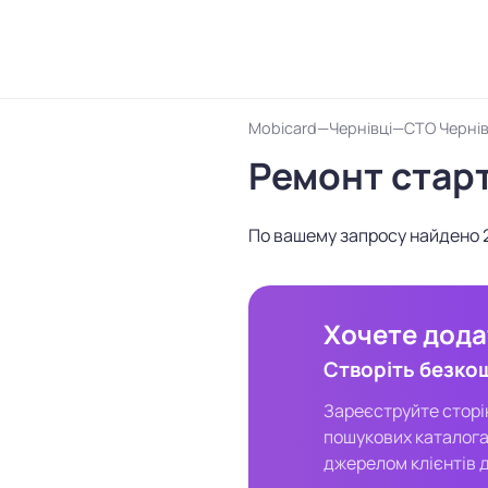
Mobicard
Чернівці
СТО Чернів
Ремонт стар
По вашему запросу найдено 
Хочете додат
Створіть безко
Зареєструйте сторінк
пошукових каталога
джерелом клієнтів д