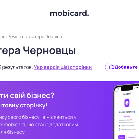
ці
Ремонт стартера Чернівці
тера Черновцы
2 результатов.
Укр версія цієї сторінки
Добавьте 
и свій бізнес?
штовну сторінку!
у свого бізнесу і він з'явиться у
х mobicard, що стане додатковим
ля бізнесу