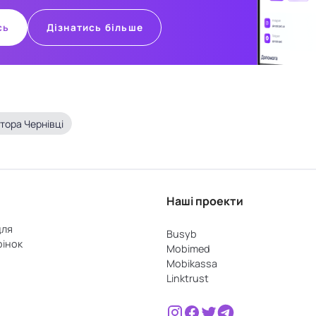
сь
Дізнатись більше
тора Чернівці
Наші проекти
для
Busyb
рінок
Mobimed
Mobikassa
Linktrust