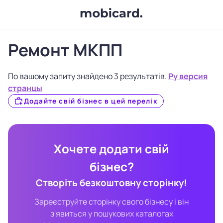
Ремонт МКПП
По вашому запиту знайдено 3 результатів.
Ру версия
странцы
Додайте свій бізнес в цей перелік
Хочете додати свій
бізнес?
Створіть безкоштовну сторінку!
Зареєструйте сторінку свого бізнесу і він
з'явиться у пошукових каталогах