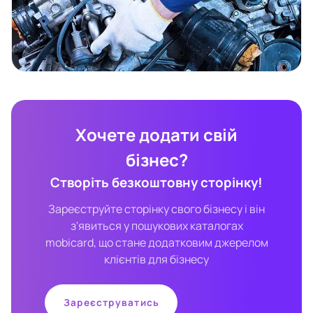
Хочете додати свій
бізнес?
Створіть безкоштовну сторінку!
Зареєструйте сторінку свого бізнесу і він
з'явиться у пошукових каталогах
mobicard, що стане додатковим джерелом
клієнтів для бізнесу
Зареєструватись