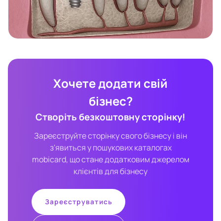
Хочете додати свій
бізнес?
Створіть безкоштовну сторінку!
Зареєструйте сторінку свого бізнесу і він
з'явиться у пошукових каталогах
mobicard, що стане додатковим джерелом
клієнтів для бізнесу
Зареєструватись