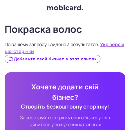
Покраска волос
По вашему запросу найдено 3 результатов.
Укр версія
цієї сторінки
Добавьте свой бизнес в этот список
Хочете додати свій
бізнес?
Створіть безкоштовну сторінку!
Зареєструйте сторінку свого бізнесу і він
з'явиться у пошукових каталогах