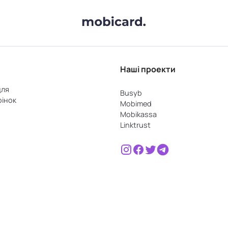
Наші проекти
для
Busyb
рінок
Mobimed
Mobikassa
Linktrust