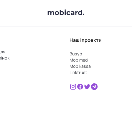
Наші проекти
для
Busyb
рінок
Mobimed
Mobikassa
Linktrust