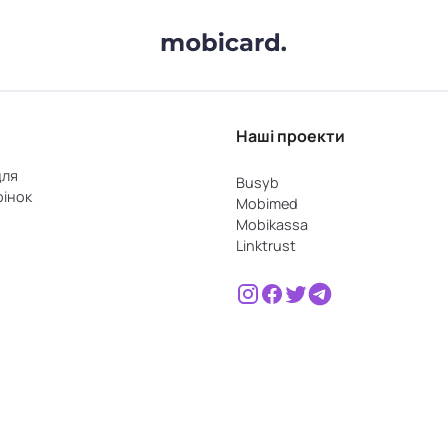
Наші проекти
для
Busyb
рінок
Mobimed
Mobikassa
Linktrust