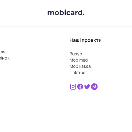
Наші проекти
для
Busyb
рінок
Mobimed
Mobikassa
Linktrust