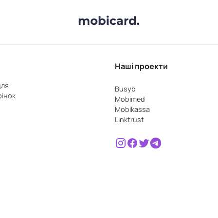
Наші проекти
для
Busyb
рінок
Mobimed
Mobikassa
Linktrust