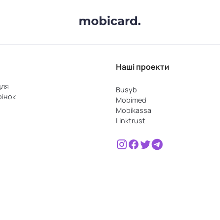
Наші проекти
для
Busyb
рінок
Mobimed
Mobikassa
Linktrust