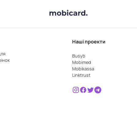
Наші проекти
для
Busyb
рінок
Mobimed
Mobikassa
Linktrust