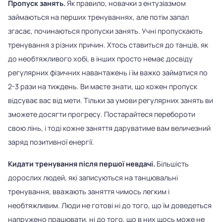
Пропуск занять.
Як правило, новачки з ентузіазмом
займаються на перших тренуваннях, але потім запал
згасає, починаються пропуски занять. Учні пропускають
тренування з різних причин. Хтось ставиться до танців, як
до необтяжливого хобі, в інших просто немає досвіду
регулярних фізичних навантажень і їм важко займатися по
2-3 рази на тиждень. Ви маєте знати, що кожен пропуск
відсуває вас від мети. Тільки за умови регулярних занять ви
зможете досягти прогресу. Постарайтеся перебороти
свою лінь, і тоді кожне заняття даруватиме вам величезний
заряд позитивної енергії.
Кидати тренування після першої невдачі.
Більшість
дорослих людей, які записуються на танцювальні
тренування, вважають заняття чимось легким і
необтяжливим. Люди не готові ні до того, що їм доведеться
напружено працювати, ні до того, що в них щось може не