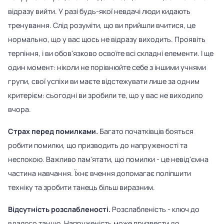
відразу вийти. У разі будь-якої невдачі люди кидають
тренування. Слід розуміти, що ви прийшли вчитися, це
нормально, що у вас щось не відразу виходить. Проявіть
терпіння, і ви обов'язково освоїте всі складні елементи. І ще
один момент: ніколи не порівнюйте себе з іншими учнями
групи, свої успіхи ви маєте відстежувати лише за одним
критерієм: сьогодні ви зробили те, що у вас не виходило
вчора.
Страх перед помилками.
Багато початківців бояться
робити помилки, що призводить до напруженості та
неспокою. Важливо пам'ятати, що помилки - це невід'ємна
частина навчання. Їхнє вчення допомагає поліпшити
техніку та зробити танець більш виразним.
Відсутність розслабленості.
Розслабленість - ключ до
вдалого танцю. Напруженість може призвести до