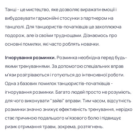
Танці - це мистецтво, яке дозволяє виражати емоції і
вибудовувати гармонійні стосунки з партнером на
танцполі. Для танцюристів-початківців це захоплююча
подорож, але із своїми труднощами. Дізнаємось про
основні помилки, які часто роблять новачки.
Ігнорування розминки.
Розминка необхідна перед будь-
якими тренуваннями. За допомогою спеціальних вправ
м'язи розігріваються і готуються до інтенсивної роботи.
Одна з базових помилок танцюристів-початківців -
ігнорування розминки. Багато людей просто не розуміють,
для чого виконувати "зайві" вправи. Тим часом, відсутність
розминки значно знижує ефективність тренування, нерідко
стає причиною подальшого м'язового болю і підвищує
ризик отримання травм, зокрема, розтягнень.