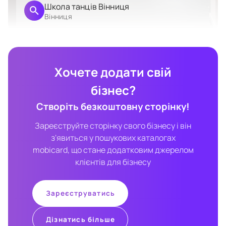
Школа танців Вінниця
Вінниця
Хочете додати свій
бізнес?
Створіть безкоштовну сторінку!
Зареєструйте сторінку свого бізнесу і він
з'явиться у пошукових каталогах
mobicard, що стане додатковим джерелом
клієнтів для бізнесу
Зареєструватись
Дізнатись більше