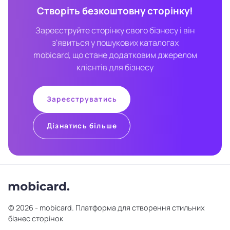
Створіть безкоштовну сторінку!
Зареєструйте сторінку свого бізнесу і він
з'явиться у пошукових каталогах
mobicard, що стане додатковим джерелом
клієнтів для бізнесу
Зареєструватись
Дізнатись більше
© 2026 - mobicard. Платформа для створення стильних
бізнес сторінок